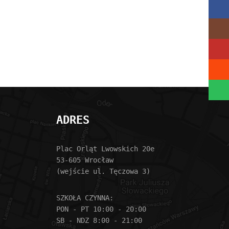
Faceb
Insta
YouTu
Sound
Spoti
ADRES
Plac Orląt Lwowskich 20e
53-605 Wrocław
(wejście ul. Tęczowa 3)
SZKOŁA CZYNNA:
PON - PT 10:00 - 20:00
SB - NDZ 8:00 - 21:00